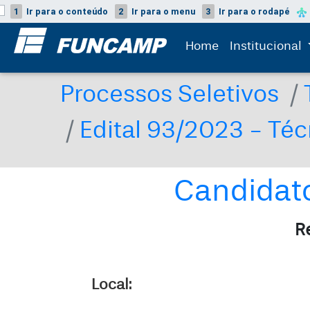
1
Ir para o
conteúdo
2
Ir para o
menu
3
Ir para o
rodapé
Home
Institucional
Processos Seletivos
Edital 93/2023 - Té
Candidato
R
Local: