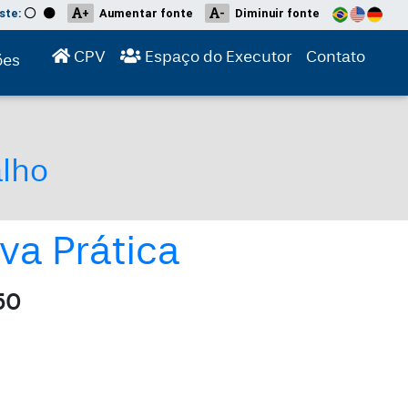
ste:
+
Aumentar fonte
-
Diminuir fonte
(current)
(current)
(curre
CPV
Espaço do Executor
Contato
ões
alho
va Prática
50