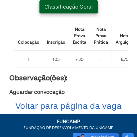
Classificação Geral
Nota
Nota
Prova
Prova
Nota
Colocação
Inscrição
Escrita
Prática
Arguição
1
105
7,30
-
6,75
Observação(ões):
Aguardar convocação
Voltar para página da vaga
FUNCAMP
FUNDAÇÃO DE DESENVOLVIMENTO DA UNICAMP