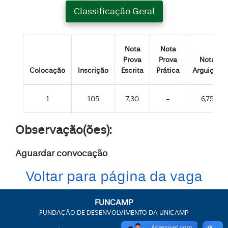
Classificação Geral
Nota
Nota
Prova
Prova
Nota
Colocação
Inscrição
Escrita
Prática
Arguição
1
105
7,30
-
6,75
Observação(ões):
Aguardar convocação
Voltar para página da vaga
FUNCAMP
FUNDAÇÃO DE DESENVOLVIMENTO DA UNICAMP