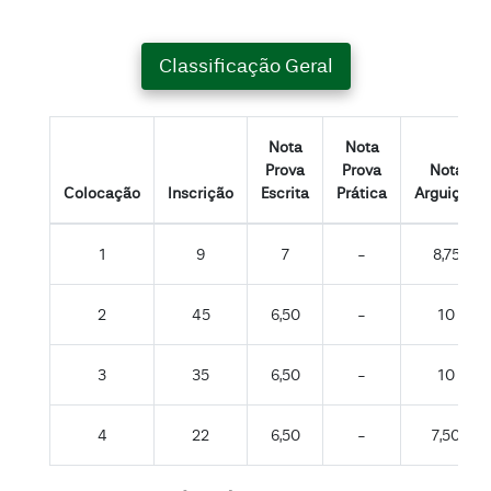
Classificação Geral
Nota
Nota
Prova
Prova
Nota
Colocação
Inscrição
Escrita
Prática
Arguição
1
9
7
-
8,75
2
45
6,50
-
10
3
35
6,50
-
10
4
22
6,50
-
7,50