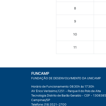
8
9
10
11
FUNCAMP
FUNDAÇÃO DE DESENVOLVIMENTO DA UNICAMP
Horário de Funcionamento: 08:30h às 17:30h
AV Érico Veríssimo,1251 - Parque II do Polo de Alta
Tecnologia Distrito de Barão Geraldo - CEP - 1308385
Campinas/SP
Telefone:
(19) 3521-2700