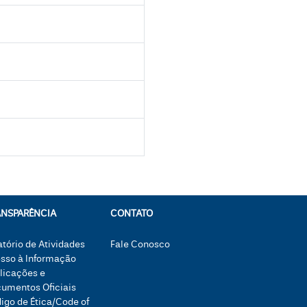
ANSPARÊNCIA
CONTATO
atório de Atividades
Fale Conosco
sso à Informação
licações e
umentos Oficiais
igo de Ética/Code of