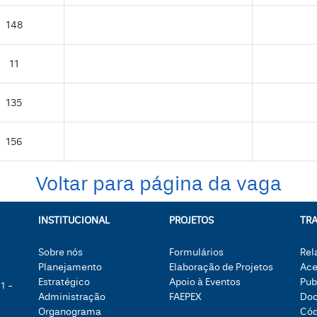
148
11
135
156
Voltar para página da vaga
INSTITUCIONAL
PROJETOS
TR
Sobre nós
Formulários
Rel
Planejamento
Elaboração de Projetos
Ace
Estratégico
Apoio à Eventos
Pub
1 -
Administração
FAEPEX
Doc
Organograma
Cód