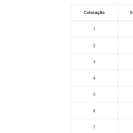
Colocação
I
1
2
3
4
5
6
7