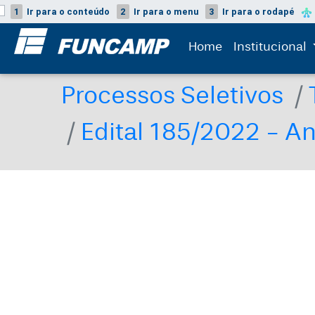
1
Ir para o
conteúdo
2
Ir para o
menu
3
Ir para o
rodapé
Home
Institucional
Processos Seletivos
Edital 185/2022 - A