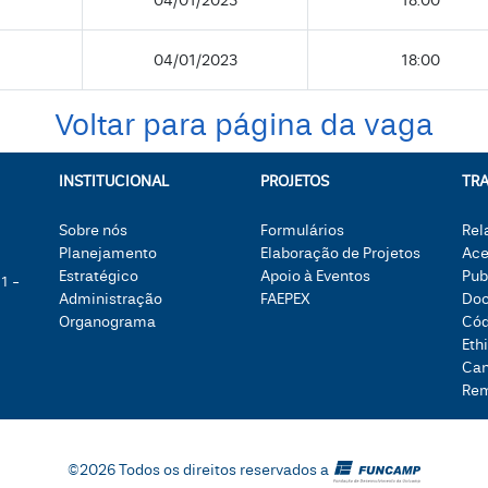
04/01/2023
18:00
04/01/2023
18:00
Voltar para página da vaga
INSTITUCIONAL
PROJETOS
TR
Sobre nós
Formulários
Rel
Planejamento
Elaboração de Projetos
Ace
Estratégico
Apoio à Eventos
Pub
1 -
Administração
FAEPEX
Doc
Organograma
Cód
Eth
Can
Re
©2026 Todos os direitos reservados a