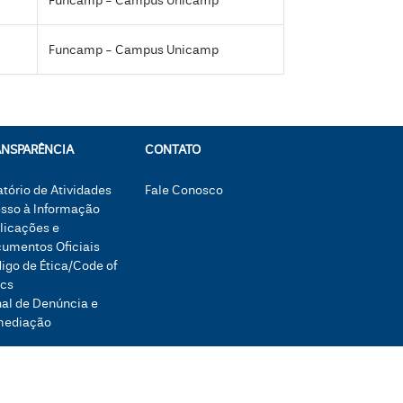
Funcamp - Campus Unicamp
Funcamp - Campus Unicamp
ANSPARÊNCIA
CONTATO
atório de Atividades
Fale Conosco
sso à Informação
licações e
umentos Oficiais
igo de Ética/Code of
ics
al de Denúncia e
mediação