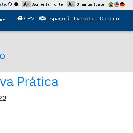
ste:
+
Aumentar fonte
-
Diminuir fonte
(current)
(current)
(curre
CPV
Espaço do Executor
Contato
ões
no
va Prática
22