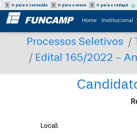
1
Ir para o
conteúdo
2
Ir para o
menu
3
Ir para o
rodapé
Home
Institucional
Processos Seletivos
Edital 165/2022 - A
Candidato
R
Local: