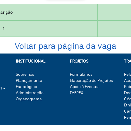
scrição
1
Voltar para página da vaga
INSTITUCIONAL
PROJETOS
TR
Sobre nós
Formulários
Rel
Planejamento
Elaboração de Projetos
Ace
Estratégico
Apoio à Eventos
Pub
1 -
Administração
FAEPEX
Doc
Organograma
Cód
Eth
Can
Re