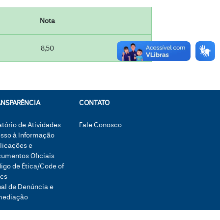
Nota
8,50
ANSPARÊNCIA
CONTATO
atório de Atividades
Fale Conosco
sso à Informação
licações e
umentos Oficiais
igo de Ética/Code of
ics
al de Denúncia e
mediação