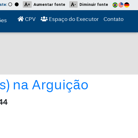
ste:
+
Aumentar fonte
-
Diminuir fonte
(current)
(current)
(curre
CPV
Espaço do Executor
Contato
ões
s) na Arguição
44