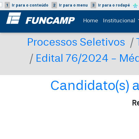
1
Ir para o
conteúdo
2
Ir para o
menu
3
Ir para o
rodapé
Home
Institucional
Processos Seletivos
Edital 76/2024 - Méd
Candidato(s) 
R