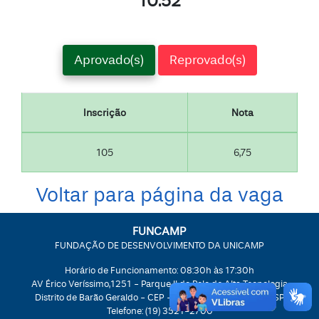
10:52
Aprovado(s)
Reprovado(s)
Inscrição
Nota
105
6,75
Voltar para página da vaga
FUNCAMP
FUNDAÇÃO DE DESENVOLVIMENTO DA UNICAMP
Horário de Funcionamento: 08:30h às 17:30h
AV Érico Veríssimo,1251 - Parque II do Polo de Alta Tecnologia
Distrito de Barão Geraldo - CEP - 13083851 - Campinas/SP
Telefone:
(19) 3521-2700