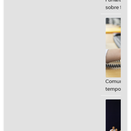
sobre fundo patrimonial...
SAIBA MAIS
Comunicado: Instabilidade
temporária em linhas telefônicas...