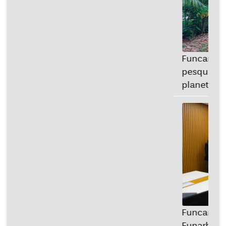
Funcamp presente em uma das
pesquisas mais importantes do
planeta...
Funcamp recebe visita técnica da
Funarbe para troca de experiências